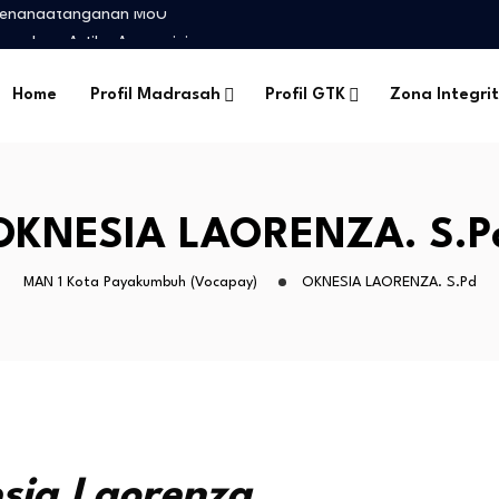
n Penandatanganan MoU
ggakan, Artika Anggraini
Home
Profil Madrasah
Profil GTK
Zona Integri
Sampah
an Peraih “Medali…
IM PERIODE 2024/2025
n Penandatanganan MoU
OKNESIA LAORENZA. S.P
MAN 1 Kota Payakumbuh (Vocapay)
OKNESIA LAORENZA. S.Pd
esia Laorenza