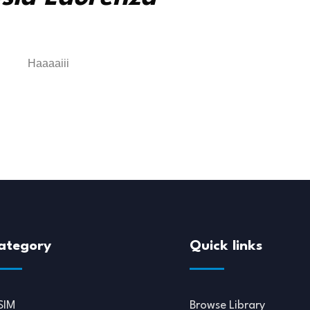
Haaaaiii
ategory
Quick links
SIM
Browse Library