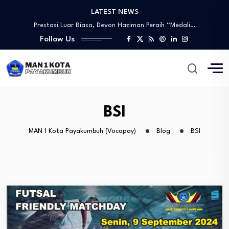
LATEST NEWS
Tinjauan Lapangan Pengelolaan Sampah
Prestasi Luar Biasa, Devon Haziman Peraih “Medali…
PEMBUKAAN SIDANG LPJ MPM/OSIM PERIODE 2024/2025
Follow Us
Sosialisasi Mitigasi Bencana dan Penandatanganan MoU
Wawww!!!! Prestasi yang Membanggakan, Artika Anggraini Peraih…
Tinjauan Lapangan Pengelolaan Sampah
Prestasi Luar Biasa, Devon Haziman Peraih “Medali…
PEMBUKAAN SIDANG LPJ MPM/OSIM PERIODE 2024/2025
BSI
Sosialisasi Mitigasi Bencana dan Penandatanganan MoU
MAN 1 Kota Payakumbuh (Vocapay)
Blog
BSI