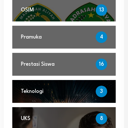
OSIM
13
Pramuka
4
Prestasi Siswa
16
Teknologi
3
UKS
8