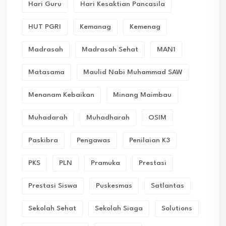
Hari Guru
Hari Kesaktian Pancasila
HUT PGRI
Kemanag
Kemenag
Madrasah
Madrasah Sehat
MAN1
Matasama
Maulid Nabi Muhammad SAW
Menanam Kebaikan
Minang Maimbau
Muhadarah
Muhadharah
OSIM
Paskibra
Pengawas
Penilaian K3
PKS
PLN
Pramuka
Prestasi
Prestasi Siswa
Puskesmas
Satlantas
Sekolah Sehat
Sekolah Siaga
Solutions