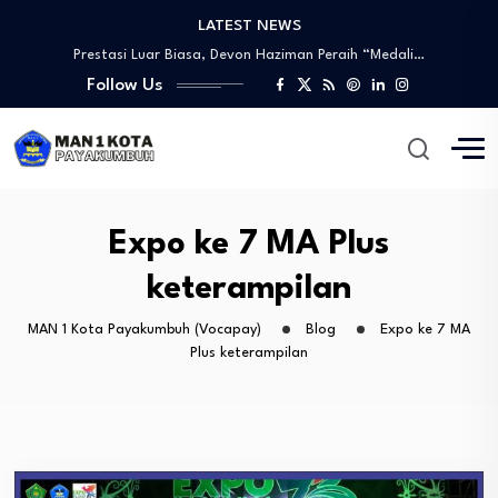
LATEST NEWS
Tinjauan Lapangan Pengelolaan Sampah
Prestasi Luar Biasa, Devon Haziman Peraih “Medali…
PEMBUKAAN SIDANG LPJ MPM/OSIM PERIODE 2024/2025
Follow Us
Sosialisasi Mitigasi Bencana dan Penandatanganan MoU
Wawww!!!! Prestasi yang Membanggakan, Artika Anggraini Peraih…
Tinjauan Lapangan Pengelolaan Sampah
Prestasi Luar Biasa, Devon Haziman Peraih “Medali…
PEMBUKAAN SIDANG LPJ MPM/OSIM PERIODE 2024/2025
Expo ke 7 MA Plus
Sosialisasi Mitigasi Bencana dan Penandatanganan MoU
keterampilan
MAN 1 Kota Payakumbuh (Vocapay)
Blog
Expo ke 7 MA
Plus keterampilan