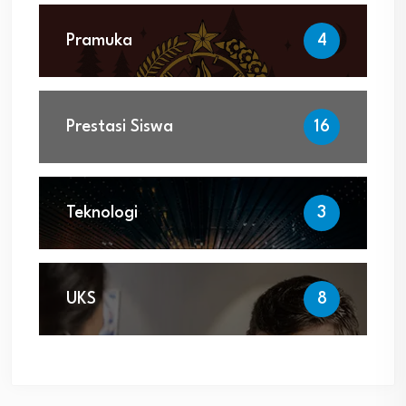
Pramuka
4
Prestasi Siswa
16
Teknologi
3
UKS
8