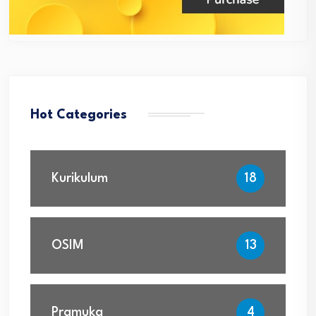
Hot Categories
Kurikulum
18
OSIM
13
Pramuka
4