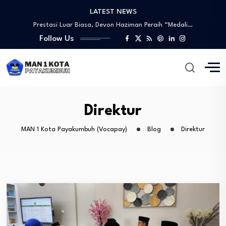
LATEST NEWS
Prestasi Luar Biasa, Devon Haziman Peraih “Medali…
PEMBUKAAN SIDANG LPJ MPM/OSIM PERIODE 2024/2025
Follow Us
Sosialisasi Mitigasi Bencana dan Penandatanganan MoU
Wawww!!!! Prestasi yang Membanggakan, Artika Anggraini Peraih…
Tinjauan Lapangan Pengelolaan Sampah
Prestasi Luar Biasa, Devon Haziman Peraih “Medali…
PEMBUKAAN SIDANG LPJ MPM/OSIM PERIODE 2024/2025
Sosialisasi Mitigasi Bencana dan Penandatanganan MoU
Direktur
MAN 1 Kota Payakumbuh (Vocapay)
Blog
Direktur