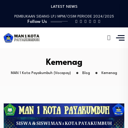
LATEST NEWS
Prestasi Luar Biasa, Devon Haziman Peraih “Medali…
PEMBUKAAN SIDANG LPJ MPM/OSIM PERIODE 2024/2025
Follow Us
Sosialisasi Mitigasi Bencana dan Penandatanganan MoU
Wawww!!!! Prestasi yang Membanggakan, Artika Anggraini Peraih…
Tinjauan Lapangan Pengelolaan Sampah
Prestasi Luar Biasa, Devon Haziman Peraih “Medali…
PEMBUKAAN SIDANG LPJ MPM/OSIM PERIODE 2024/2025
Sosialisasi Mitigasi Bencana dan Penandatanganan MoU
Kemenag
MAN 1 Kota Payakumbuh (Vocapay)
Blog
Kemenag