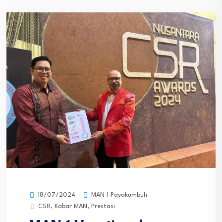
MAN 1 Payakumbuh
18/07/2024
CSR
,
Kabar MAN
,
Prestasi