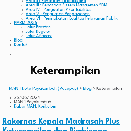
Area II : Penataan Tatalaksana
Area III : Penataan Sistem Manajemen SDM
Area IV : Penguatan Akuntabilitas
Area V : Penguatan Pengawasan
Area VI : Peningkatan Kualitas Pelayanan Publik
PMBM 2026
Jalur Prestasi
Jalur Reguler
Jalur Afirmasi
Blog
Kontak
Keterampilan
MAN 1 Kota Payakumbuh (Vocapay)
>
Blog
>
Keterampilan
25/08/2024
MAN 1 Payakumbuh
Kabar MAN
,
Kurikulum
Rakornas Kepala Madrasah Plus
Keterampilan dan Bimbingan