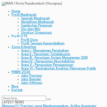
Home
Profil Madrasah
Sejarah Madrasah
Akreditasi Madrasah
Sambutan Pimpinan
Visi dan Misi
Struktur Organisasi
Profil GTK
Profil Guru
Profil Tenaga Kependidikan
Zona Integritas
Area I : Manajemen Perubahan
Area II : Penataan Tatalaksana
Area III : Penataan Sistem Manajemen SDM
Area IV : Penguatan Akuntabilitas
Area V : Penguatan Pengawasan
Area VI : Peningkatan Kualitas Pelayanan Publik
PMBM 2026
Jalur Prestasi
Jalur Reguler
Jalur Afirmasi
Blog
Kontak
Search
for:
LATEST NEWS
Wawww!!!! Prestasi yang Membanggakan, Artika Anggraini