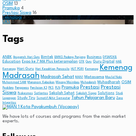
OSIM
13
Pramuka
4
Prestasi Siswa
16
Teknologi
3
UKS
8
Tags
ANBK
Bimtek
Business
Anugerah Hari Guru
BMKG Padang Panjang
DP3AP2KB
Education
Expo ke 7 MA Plus keterampilan
Guru Digital
GTK
Guru
HAB
Kemenag
Hari Guru
Kemenag
Hari Kesaktian Pancasila
HUT PGRI
Kemanag
Madrasah
Madrasah Sehat
Matasama
MAN1
Maulid Nabi
OSIM
Muhadharah
Muhammad SAW
Menanam Kebaikan
Minang Maimbau
Muhadarah
Prestasi
Prestasi
Pramuka
Paskibra
Pengawas
Penilaian K3
PKS
PLN
Siswa
Sekolah Sehat
Solutions
Puskesmas
Satlantas
Sekolah Siaga
Studi
Tahun Pelajaran Baru
Study Tiru
Lapangan
Sumatif Akhir Semester
Zona
Integritas
We have lots of courses and programs from the main market
experts.