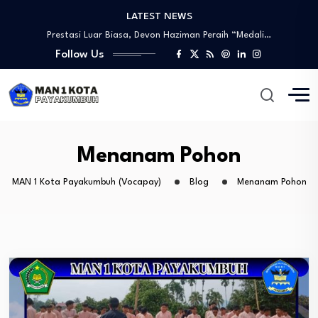
LATEST NEWS
Tinjauan Lapangan Pengelolaan Sampah
Prestasi Luar Biasa, Devon Haziman Peraih “Medali…
PEMBUKAAN SIDANG LPJ MPM/OSIM PERIODE 2024/2025
Follow Us
Sosialisasi Mitigasi Bencana dan Penandatanganan MoU
Wawww!!!! Prestasi yang Membanggakan, Artika Anggraini Peraih…
Tinjauan Lapangan Pengelolaan Sampah
Prestasi Luar Biasa, Devon Haziman Peraih “Medali…
PEMBUKAAN SIDANG LPJ MPM/OSIM PERIODE 2024/2025
Menanam Pohon
Sosialisasi Mitigasi Bencana dan Penandatanganan MoU
MAN 1 Kota Payakumbuh (Vocapay)
Blog
Menanam Pohon