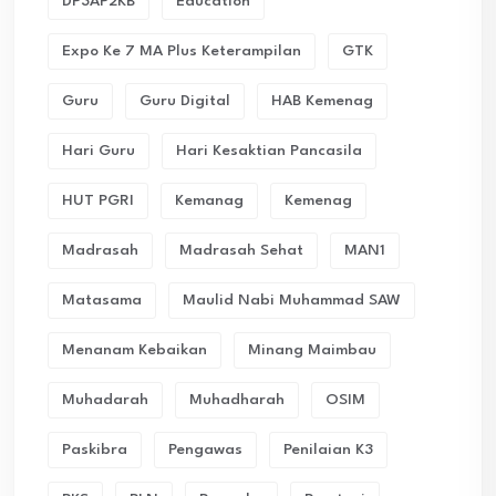
DP3AP2KB
Education
Expo Ke 7 MA Plus Keterampilan
GTK
Guru
Guru Digital
HAB Kemenag
Hari Guru
Hari Kesaktian Pancasila
HUT PGRI
Kemanag
Kemenag
Madrasah
Madrasah Sehat
MAN1
Matasama
Maulid Nabi Muhammad SAW
Menanam Kebaikan
Minang Maimbau
Muhadarah
Muhadharah
OSIM
Paskibra
Pengawas
Penilaian K3