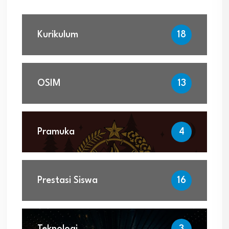
Kurikulum
18
OSIM
13
Pramuka
4
Prestasi Siswa
16