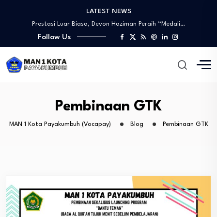
LATEST NEWS
Tinjauan Lapangan Pengelolaan Sampah
Prestasi Luar Biasa, Devon Haziman Peraih “Medali…
PEMBUKAAN SIDANG LPJ MPM/OSIM PERIODE 2024/2025
Follow Us
Sosialisasi Mitigasi Bencana dan Penandatanganan MoU
Wawww!!!! Prestasi yang Membanggakan, Artika Anggraini Peraih…
Tinjauan Lapangan Pengelolaan Sampah
Prestasi Luar Biasa, Devon Haziman Peraih “Medali…
PEMBUKAAN SIDANG LPJ MPM/OSIM PERIODE 2024/2025
Pembinaan GTK
Sosialisasi Mitigasi Bencana dan Penandatanganan MoU
MAN 1 Kota Payakumbuh (Vocapay)
Blog
Pembinaan GTK