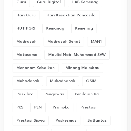
Guru
Guru Digital
HAB Kemenag
Hari Guru
Hari Kesaktian Pancasila
HUT PGRI
Kemanag
Kemenag
Madrasah
Madrasah Sehat
MAN1
Matasama
Maulid Nabi Muhammad SAW
Menanam Kebaikan
Minang Maimbau
Muhadarah
Muhadharah
OSIM
Paskibra
Pengawas
Penilaian K3
PKS
PLN
Pramuka
Prestasi
Prestasi Siswa
Puskesmas
Satlantas