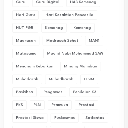
Guru
Guru Digital
HAB Kemenag
Hari Guru
Hari Kesaktian Pancasila
HUT PGRI
Kemanag
Kemenag
Madrasah
Madrasah Sehat
MAN1
Matasama
Maulid Nabi Muhammad SAW
Menanam Kebaikan
Minang Maimbau
Muhadarah
Muhadharah
OSIM
Paskibra
Pengawas
Penilaian K3
PKS
PLN
Pramuka
Prestasi
Prestasi Siswa
Puskesmas
Satlantas