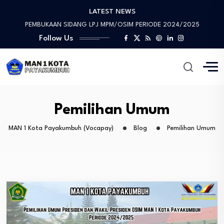
LATEST NEWS
Prestasi Luar Biasa, Devon Haziman Peraih “Medali…
PEMBUKAAN SIDANG LPJ MPM/OSIM PERIODE 2024/2025
Sosialisasi Mitigasi Bencana dan Penandatanganan MoU
Follow Us
Wawww!!!! Prestasi yang Membanggakan, Artika Anggraini Peraih…
Tinjauan Lapangan Pengelolaan Sampah
Prestasi Luar Biasa, Devon Haziman Peraih “Medali…
PEMBUKAAN SIDANG LPJ MPM/OSIM PERIODE 2024/2025
Sosialisasi Mitigasi Bencana dan Penandatanganan MoU
Pemilihan Umum
MAN 1 Kota Payakumbuh (Vocapay)
Blog
Pemilihan Umum