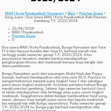
MAN 1 Kota Payakumbuh (Vocapay)
>
Blog
>
Prestasi Siswa
>
Sang Juara : Dua Siswa MAN 1 Kota Payakumbuh Raih Prestasi
Gemilang T.P. 2023/2024
25/06/2024
MAN 1 Payakumbuh
Prestasi Siswa
0
Dua siswa MAN 1 Kota Payakumbuh, Bunga Ramadani dari fase
F1.d dan Hassya Aurellia dari fase E1, berhasil meraih nilai
tertinggi pada semester genap T.P. 2023/2024. Atas
prestasinya tersebut, mereka berdua mendapatkan
penghargaan khusus dari madrasah berupa tropi bergilir dan
dana pembinaan.
Bunga Ramadani, putri dari pasangan Abdul Hadi dan Poppy
Azimah, berhasil mendapatkan nilai rata-rata 95,11. Prestasi ini
mengantarkannya menjadi juara tingkat fase f dan sekaligus
juara umum tingkat madrasah. Ini bukan pertama kalinya Bunga
meraih prestasi gemilang. Selama tiga semester berturut-turut,
ia selalu mendapatkan nilai tertinggi atau juara umum tingkat
madrasah. Kegigihannya dalam belajar membuahkan hasil yang
manis, dimana tropi bergilir juara umum dari kepala madrasah
kini menjadi hak milik Bunga sepenuhnya. Pada semester genap
T.P. 2023/2024 ini, Bunga juga berhasil mendapatkan nilai