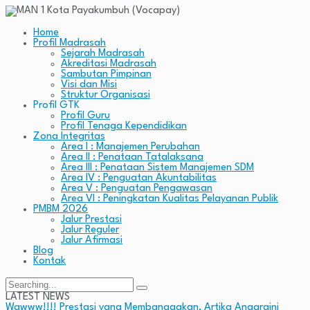
Home
Profil Madrasah
Sejarah Madrasah
Akreditasi Madrasah
Sambutan Pimpinan
Visi dan Misi
Struktur Organisasi
Profil GTK
Profil Guru
Profil Tenaga Kependidikan
Zona Integritas
Area I : Manajemen Perubahan
Area II : Penataan Tatalaksana
Area III : Penataan Sistem Manajemen SDM
Area IV : Penguatan Akuntabilitas
Area V : Penguatan Pengawasan
Area VI : Peningkatan Kualitas Pelayanan Publik
PMBM 2026
Jalur Prestasi
Jalur Reguler
Jalur Afirmasi
Blog
Kontak
Search
for:
LATEST NEWS
Wawww!!!! Prestasi yang Membanggakan, Artika Anggraini