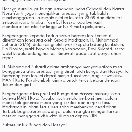
tertinggi untuk 8 mata pelajaran.
Hassya Aurellia, putri dari pasangan Indra Cahyadi dan Nazra
Nora Yanti, juga menunjukkan prestasi yang tak kalah
membanggakan. Ia meraih nilai rata-rata 93,59 dan didaulat
sebagai juara tingkat fase E. Hassya juga berhasil
mendapatkan nilai tertinggi untuk 4 mata pelajaran.
Penghargaan kepada kedua siswa berprestasi tersebut
diserahkan langsung oleh Kepala Madrasah, H. Muhammad
Suhardi (21/6), didampingi oleh wakil kepala bidang kurikulum,
Ria Novita, wakil kepala bidang kesiswaan, Devi Sulastri, serta
wakil kepala bidang humas, Rinawati pada saat penyerahan
rapor.
H. Muhammad Suhardi dalam arahannya menyampaikan rasa
bangganya atas prestasi yang diraih oleh Bunga dan Hassya. Ia
berharap prestasi ini dapat menjadi motivasi bagi siswa-siswi
MAN 1 Kota Payakumbuh lainnya untuk terus belajar dengan
tekun dan giat.
Penghargaan atas prestasi Bunga dan Hassya menunjukkan
bahwa MAN 1 Kota Payakumbuh selalu berkomitmen dalam
mencetak generasi muda yang cerdas dan berprestasi.
Madrasah ini akan terus berusaha memberikan pendidikan
terbaik bagi seluruh siswanya, dalam rangka mengantarkan
mereka menggapai cita-cita di masa depan. (RN)
Sukses untuk Bunga dan Hassya!