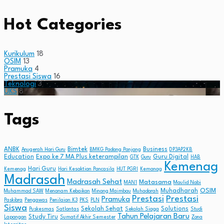
Hot Categories
Kurikulum
18
OSIM
13
Pramuka
4
Prestasi Siswa
16
Teknologi
3
UKS
8
Tags
ANBK
Bimtek
Business
Anugerah Hari Guru
BMKG Padang Panjang
DP3AP2KB
Education
Expo ke 7 MA Plus keterampilan
Guru Digital
GTK
Guru
HAB
Kemenag
Hari Guru
Kemenag
Hari Kesaktian Pancasila
HUT PGRI
Kemanag
Madrasah
Madrasah Sehat
Matasama
MAN1
Maulid Nabi
OSIM
Muhadharah
Muhammad SAW
Menanam Kebaikan
Minang Maimbau
Muhadarah
Prestasi
Prestasi
Pramuka
Paskibra
Pengawas
Penilaian K3
PKS
PLN
Siswa
Sekolah Sehat
Solutions
Puskesmas
Satlantas
Sekolah Siaga
Studi
Tahun Pelajaran Baru
Study Tiru
Lapangan
Sumatif Akhir Semester
Zona