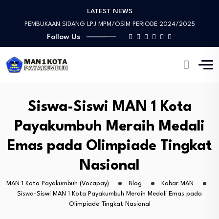
LATEST NEWS
Prestasi Luar Biasa, Devon Haziman Peraih “Medali…
PEMBUKAAN SIDANG LPJ MPM/OSIM PERIODE 2024/2025
Follow Us
Sosialisasi Mitigasi Bencana dan Penandatanganan MoU
Wawww!!!! Prestasi yang Membanggakan, Artika Anggraini Peraih…
Tinjauan Lapangan Pengelolaan Sampah
Prestasi Luar Biasa, Devon Haziman Peraih “Medali…
PEMBUKAAN SIDANG LPJ MPM/OSIM PERIODE 2024/2025
Sosialisasi Mitigasi Bencana dan Penandatanganan MoU
Siswa-Siswi MAN 1 Kota
Payakumbuh Meraih Medali
Emas pada Olimpiade Tingkat
Nasional
MAN 1 Kota Payakumbuh (Vocapay)
Blog
Kabar MAN
Siswa-Siswi MAN 1 Kota Payakumbuh Meraih Medali Emas pada
Olimpiade Tingkat Nasional