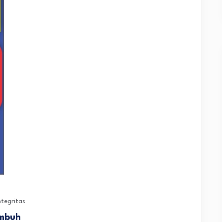
ntegritas
umbuh