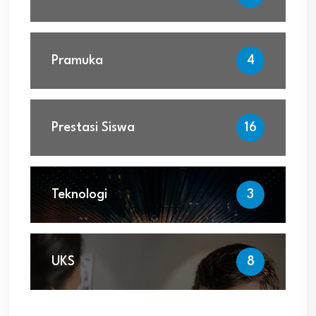
Pramuka
4
Prestasi Siswa
16
Teknologi
3
UKS
8