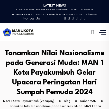
LATEST NEWS
Prestasi Luar Biasa, Devon Haziman Peraih “Medali…
PEMBUKAAN SIDANG LPJ MPM/OSIM PERIODE 2024/2025
Follow Us
Sosialisasi Mitigasi Bencana dan Penandatanganan MoU
Wawww!!!! Prestasi yang Membanggakan, Artika Anggraini Peraih…
Tinjauan Lapangan Pengelolaan Sampah
Prestasi Luar Biasa, Devon Haziman Peraih “Medali…
PEMBUKAAN SIDANG LPJ MPM/OSIM PERIODE 2024/2025
Sosialisasi Mitigasi Bencana dan Penandatanganan MoU
Tanamkan Nilai Nasionalisme
pada Generasi Muda: MAN 1
Kota Payakumbuh Gelar
Upacara Peringatan Hari
Sumpah Pemuda 2024
MAN 1 Kota Payakumbuh (Vocapay)
Blog
Kabar MAN
Tanamkan Nilai Nasionalisme pada Generasi Muda: MAN 1 Kota