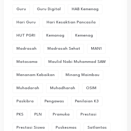
Guru
Guru Digital
HAB Kemenag
Hari Guru
Hari Kesaktian Pancasila
HUT PGRI
Kemanag
Kemenag
Madrasah
Madrasah Sehat
MAN1
Matasama
Maulid Nabi Muhammad SAW
Menanam Kebaikan
Minang Maimbau
Muhadarah
Muhadharah
OSIM
Paskibra
Pengawas
Penilaian K3
PKS
PLN
Pramuka
Prestasi
Prestasi Siswa
Puskesmas
Satlantas