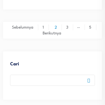
Paginasi
…
Sebelumnya
1
2
3
5
pos
Berikutnya
Cari