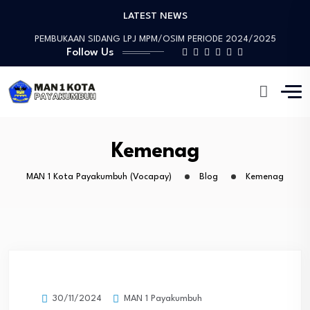
LATEST NEWS
Prestasi Luar Biasa, Devon Haziman Peraih “Medali…
PEMBUKAAN SIDANG LPJ MPM/OSIM PERIODE 2024/2025
Follow Us
Sosialisasi Mitigasi Bencana dan Penandatanganan MoU
Wawww!!!! Prestasi yang Membanggakan, Artika Anggraini Peraih…
Tinjauan Lapangan Pengelolaan Sampah
Prestasi Luar Biasa, Devon Haziman Peraih “Medali…
PEMBUKAAN SIDANG LPJ MPM/OSIM PERIODE 2024/2025
Sosialisasi Mitigasi Bencana dan Penandatanganan MoU
Kemenag
MAN 1 Kota Payakumbuh (Vocapay)
Blog
Kemenag
MAN 1 Payakumbuh
30/11/2024