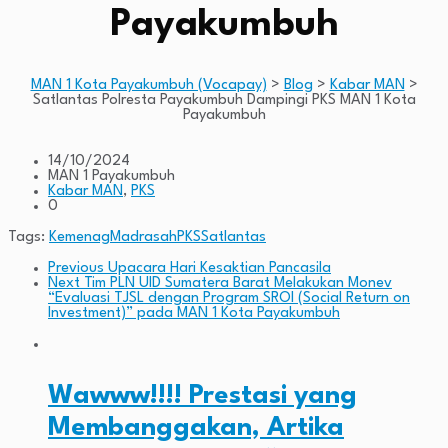
Payakumbuh
MAN 1 Kota Payakumbuh (Vocapay)
>
Blog
>
Kabar MAN
>
Satlantas Polresta Payakumbuh Dampingi PKS MAN 1 Kota
Payakumbuh
14/10/2024
MAN 1 Payakumbuh
Kabar MAN
,
PKS
0
Tags:
Kemenag
Madrasah
PKS
Satlantas
Previous
Upacara Hari Kesaktian Pancasila
Next
Tim PLN UID Sumatera Barat Melakukan Monev
“Evaluasi TJSL dengan Program SROI (Social Return on
Investment)” pada MAN 1 Kota Payakumbuh
Wawww!!!! Prestasi yang
Membanggakan, Artika