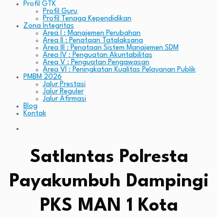
Profil GTK
Profil Guru
Profil Tenaga Kependidikan
Zona Integritas
Area I : Manajemen Perubahan
Area II : Penataan Tatalaksana
Area III : Penataan Sistem Manajemen SDM
Area IV : Penguatan Akuntabilitas
Area V : Penguatan Pengawasan
Area VI : Peningkatan Kualitas Pelayanan Publik
PMBM 2026
Jalur Prestasi
Jalur Reguler
Jalur Afirmasi
Blog
Kontak
Satlantas Polresta
Payakumbuh Dampingi
PKS MAN 1 Kota