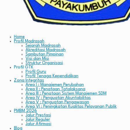
Home
Profil Madrasah
Sejarah Madrasah
Akreditasi Madrasah
Sambutan Pimpinan
Visi dan Misi
Struktur Organisasi
Profil GTK
Profil Guru
Profil Tenaga Kependidikan
Zona Integritas
Area I : Manajemen Perubahan
Area II : Penataan Tatalaksana
Area III : Penataan Sistem Manajemen SDM
Area IV : Penguatan Akuntabilitas
Area V : Penguatan Pengawasan
Area VI : Peningkatan Kualitas Pelayanan Publik
PMBM 2026
Jalur Prestasi
Jalur Reguler
Jalur Afirmasi
Blog